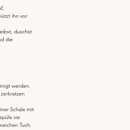
f, 
ützt ihn vor 
ibst, duschst 
d die 
inigt werden. 
zerkratzen 
iner Schale mit 
spüle sie 
 weichen Tuch.