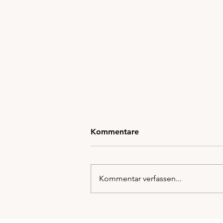
Welches Element bist du?
Kommentare
Heilsteine und deine Energie
🌿
Manchmal fühlen wir uns wie
Wasser: ruhig, fließend,
Kommentar verfassen...
empfänglich. An anderen Tagen
brennen wir wie Feuer, voller
Tatendrang und...