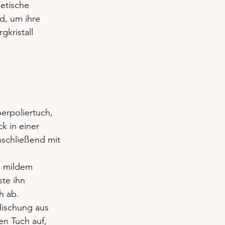
etische 
d, um ihre 
kristall 
berpoliertuch, 
k in einer 
schließend mit 
 mildem 
te ihn 
h ab.
ischung aus 
n Tuch auf, 