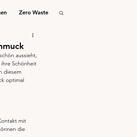
nen
Zero Waste
chmuck
schön aussieht, 
ihre Schönheit 
In diesem 
ck optimal 
Kontakt mit 
können die 