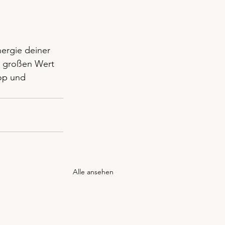
ergie deiner 
r großen Wert 
op
 und 
Alle ansehen