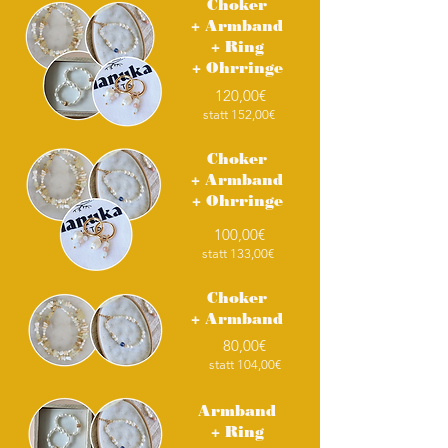
Choker
+ Armband
+ Ring
+ Ohrringe
120,00€
statt 152,00€
Choker
+ Armband
+ Ohrringe
100,00€
statt 133,00€
Choker
+ Armband
80,00€
statt 104,00€
Armband
+ Ring