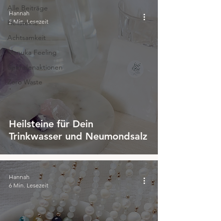
Alle Beiträge
Hannah
2 Min. Lesezeit
Heilsteine
Achtsamkeit
Manuka Feeling
Spendenaktionen
Zero Waste
Heilsteine für Dein
Trinkwasser und Neumondsalz
Hannah
6 Min. Lesezeit