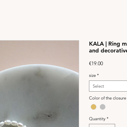
KALA | Ring m
and decorativ
Price
€19.00
size
*
Select
Color of the closur
Quantity
*