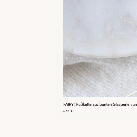
FAIRY | Fußkette aus bunten Glasperlen u
Price
€39.00