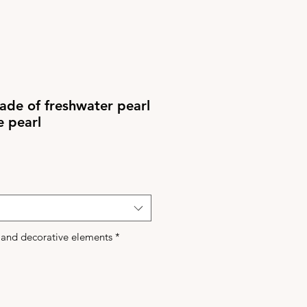
ade of freshwater pearl
e pearl
e and decorative elements
*