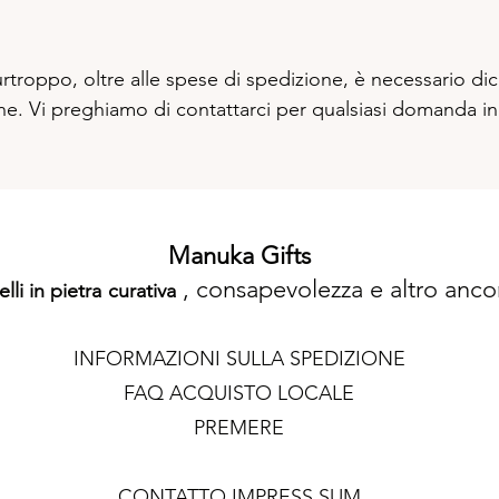
troppo, oltre alle spese di spedizione, è necessario dic
one. Vi preghiamo di contattarci per qualsiasi domanda in
M
an
uka G
ifts
, consapevolezza e altro anco
elli in pietra
curativa
INFORMAZIONI SULLA SPEDIZIONE
FAQ ACQUISTO LOCALE
PREMERE
CONTATTO
IMPRESS
SUM