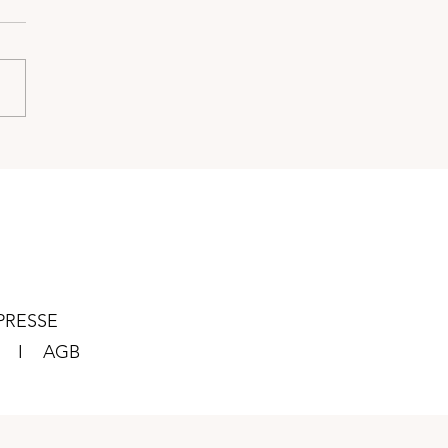
r?
chtsames Quiz für mehr
eit, Verbindung und innere
e Es gibt diese Tage, an
 wir uns ein bisschen
ren. Im...
PRESSE
UF I
AGB