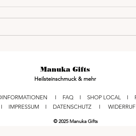
Wie der Mondzyklus mein
zu di
Leben verändert hat 🌕
Es gibt Tage, da bin ich erschöpft,
Ein a
ohne Grund. Dann wieder sprühe
Klarh
ich vor Ideen – doch bringe kaum
Stärk
etwas zu Ende. Und manchmal
denen
fühle ich...
verlie
M
an
uka G
ifts
Heilsteinschm
uck & mehr
NDINFORMATIONEN I
FAQ I
SHOP LOCAL I
T I
IMPRES
SUM I
DATENSCHUTZ I
WIDERR
© 2025 Manuka Gift
s