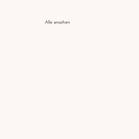
Alle ansehen
elcher Heilstein passt