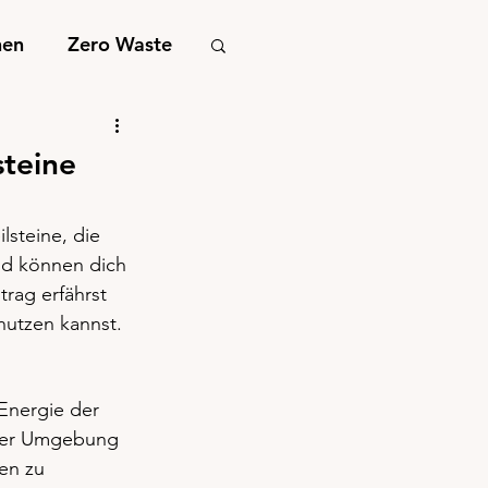
nen
Zero Waste
steine
lsteine, die 
nd können dich 
trag erfährst 
nutzen kannst.
 Energie der 
iner Umgebung 
en zu 