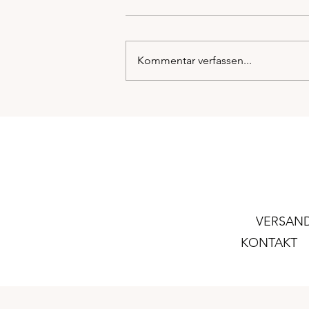
Heilsteine und deine Energie
🌿
Manchmal fühlen wir uns wie
Wasser: ruhig, fließend,
Kommentar verfassen...
empfänglich. An anderen Tagen
brennen wir wie Feuer, voller
Tatendrang und...
VERSA
KONTAK